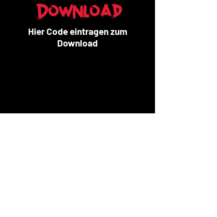
Download
Hier Code eintragen zum
Download
© 2024 Radio Havanna |
Impressum/Datenschutz
Gefördert durch die Initiative Musik gemeinnützige
Projektgesellschaft mbH mit Projektmitteln der